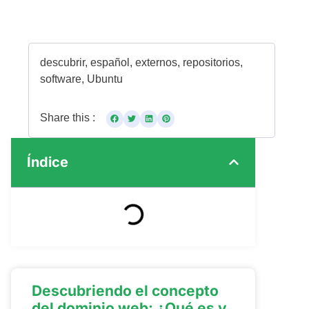
descubrir
,
español
,
externos
,
repositorios
,
software
,
Ubuntu
Share this :
Índice
Descubriendo el concepto
del dominio web: ¿Qué es y