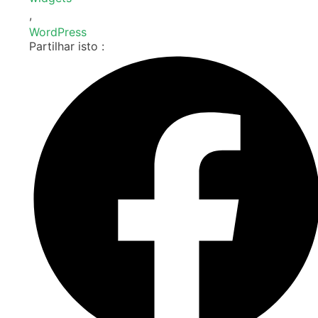
,
WordPress
Partilhar isto :