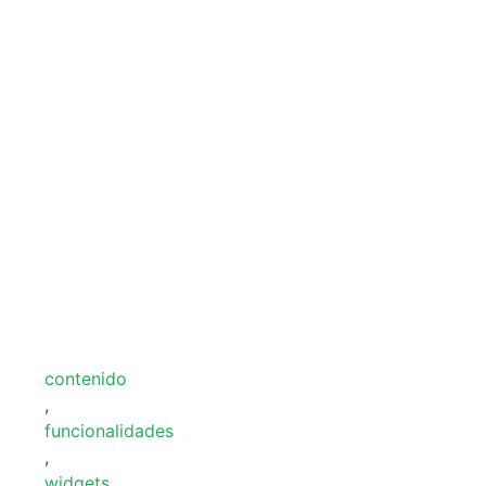
contenido
,
funcionalidades
,
widgets