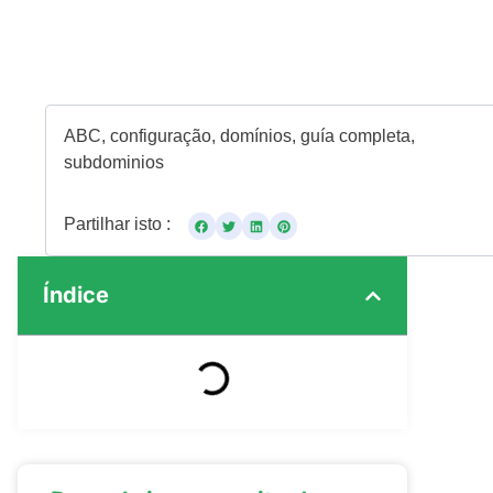
ABC
,
configuração
,
domínios
,
guía completa
,
subdominios
Partilhar isto :
Índice