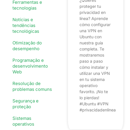
¿Quieres
Ferramentas e
proteger tu
tecnologias
privacidad en
línea? Aprende
Notícias e
cómo configurar
tendências
una VPN en
tecnológicas
Ubuntu con
Otimização do
nuestra guía
desempenho
completa. Te
mostraremos
Programação e
paso a paso
desenvolvimento
cómo instalar y
Web
utilizar una VPN
en tu sistema
Resolução de
operativo
problemas comuns
favorito. ¡No te
lo pierdas!
Segurança e
#Ubuntu #VPN
proteção
#privacidadenlínea
Sistemas
operativos