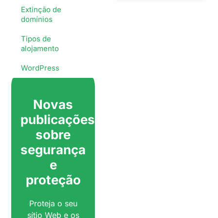
Extinção de
domínios
Tipos de
alojamento
WordPress
Novas
publicações
sobre
segurança
e
proteção
Proteja o seu
sítio Web e os